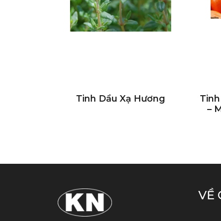
Tinh Dầu Xạ Hương
Tinh
– M
VỀ 