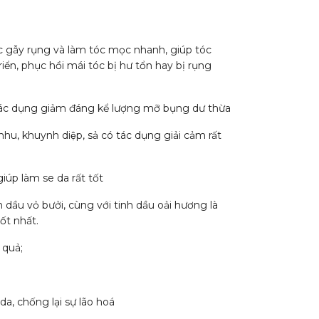
́c gẫy rụng và làm tóc mọc nhanh, giúp tóc
iển, phục hồi mái tóc bị hư tổn hay bị rụng
ác dụng giảm đáng kể lượng mỡ bụng dư thừa
u, khuynh diệp, sả có tác dụng giải cảm rất
 giúp làm se da rất tốt
h dầu vỏ bưởi, cùng với tinh dầu oải hương là
ốt nhất.
 quả;
a, chống lại sự lão hoá