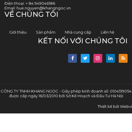
Điện thoại:
+ 84 949046186
Email:
hue.nguyen@khangngoc.vn
VỀ CHÚNG TÔI
Giới thiệu
Sản phẩm
Nhà cung cấp
Liên hệ
KẾT NỐI VỚI CHÚNG TÔI
CÔNG TY TNHH KHANG NGỌC - Giấy phép kinh doanh số: 0104519054
được cấp ngày 16/03/2010 bởi Sở Kế Hoạch và Đầu Tư Hà Nội
Thiết kế bởi
Webvi