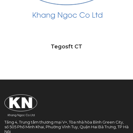
Tegosft CT
Tầng 4, Trung tâm thương mại V+, Tòa nhà hòa Bình Green City,
số 505 Phố Minh Khai, Phường Vĩnh Tuy, Quận Hai Bà Trưng, TP Hà
Nội