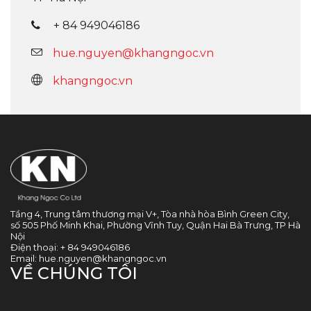
+ 84 949046186
hue.nguyen@khangngoc.vn
khangngoc.vn
Tầng 4, Trung tâm thương mại V+, Tòa nhà hòa Bình Green City,
số 505 Phố Minh Khai, Phường Vĩnh Tuy, Quận Hai Bà Trưng, TP Hà
Nội
Điện thoại:
+ 84 949046186
Email:
hue.nguyen@khangngoc.vn
VỀ CHÚNG TÔI