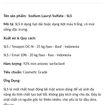
Tên sản phẩm: Sodium Lauryl Sulfate - SLS
Mô tả:
SLS ở dạng hạt dài hoặc dạng bột màu trắng, có mùi
nồng đặc trưng.
Xuất xứ & Quy cách:
SLS / Texapon OC-N - 25 kg/bao - Basf - Indonesia
SLS / Emal 10N - 20 kg/bao - Kao - Indonesia
​Hàm lượng:
92% min anionic surfactant
Tiêu chuẩn:
Cosmetic Grade
Ứng Dụng:
SLS là một chất hoạt động bề mặt anion dùng để vệ sinh đa
năng do tính chất tạo bọt tốt, không gây kích ứng cho da. Đây là
một chất có nguồn gốc từ thiên nhiên, chủ yếu là từ dầu dừa,
dầu cọ.