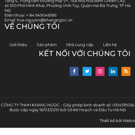
Tầng 4, Trung tâm thương mại V+, Tòa nhà hòa Bình Green City,
số 505 Phố Minh Khai, Phường Vĩnh Tuy, Quận Hai Bà Trưng, TP Hà
Nội
Điện thoại:
+ 84 949046186
Email:
hue.nguyen@khangngoc.vn
VỀ CHÚNG TÔI
Giới thiệu
Sản phẩm
Nhà cung cấp
Liên hệ
KẾT NỐI VỚI CHÚNG TÔI
CÔNG TY TNHH KHANG NGỌC - Giấy phép kinh doanh số: 0104519054
được cấp ngày 16/03/2010 bởi Sở Kế Hoạch và Đầu Tư Hà Nội
Thiết kế bởi
Webvi