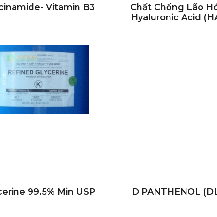
cinamide- Vitamin B3
Chất Chống Lão H
Hyaluronic Acid (H
cerine 99.5% Min USP
D PANTHENOL (D