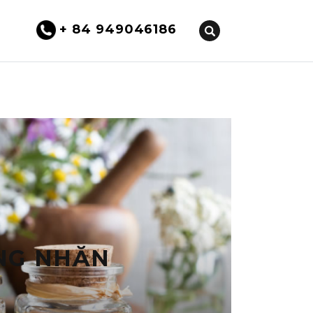
+ 84 949046186
́NG NHĂN