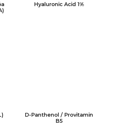
óa
Hyaluronic Acid 1%
A)
L)
D-Panthenol / Provitamin
B5