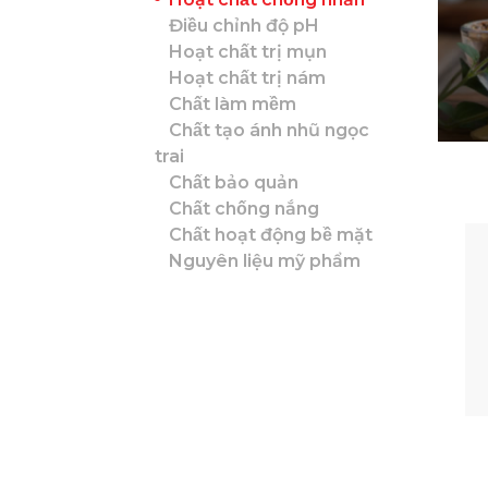
Điều chỉnh độ pH
Hoạt chất trị mụn
Hoạt chất trị nám
Chất làm mềm
Chất tạo ánh nhũ ngọc
trai
Chất bảo quản
Chất chống nắng
Chất hoạt động bề mặt
Nguyên liệu mỹ phẩm