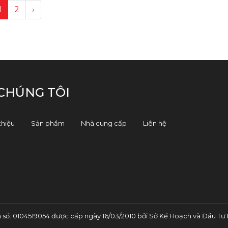
1
2
›
CHÚNG TÔI
thiệu
Sản phẩm
Nhà cung cấp
Liên hệ
: 0104519054 được cấp ngày 16/03/2010 bởi Sở Kế Hoạch và Đầu Tư 