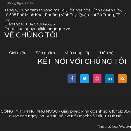
Tầng 4, Trung tâm thương mại V+, Tòa nhà hòa Bình Green City,
số 505 Phố Minh Khai, Phường Vĩnh Tuy, Quận Hai Bà Trưng, TP Hà
Nội
Điện thoại:
+ 84 949046186
Email:
hue.nguyen@khangngoc.vn
VỀ CHÚNG TÔI
Giới thiệu
Sản phẩm
Nhà cung cấp
Liên hệ
KẾT NỐI VỚI CHÚNG TÔI
CÔNG TY TNHH KHANG NGỌC - Giấy phép kinh doanh số: 0104519054
được cấp ngày 16/03/2010 bởi Sở Kế Hoạch và Đầu Tư Hà Nội
Thiết kế bởi
Webvi